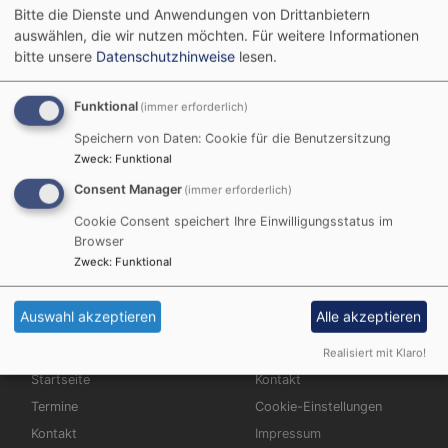
Bitte die Dienste und Anwendungen von Drittanbietern
Tel: 08751 - 81 01 30
auswählen, die wir nutzen möchten.
Für weitere Informationen
Fax: 08751 - 51 96
bitte unsere
Datenschutzhinweise
lesen.
Email:
pfarramt.mainburg@elkb.de
Funktional
(immer erforderlich)
Inhaltlich Verantwortlicher gemäß § 18 MStV:
Speichern von Daten: Cookie für die Benutzersitzung
Zweck
:
Funktional
Pfarrer Michael Baldeweg
Consent Manager
(immer erforderlich)
Josef-Reindl-Str. 14b,
85283 Wolnzach
Cookie Consent speichert Ihre Einwilligungsstatus im
Browser
Internet:
www.mainburg-evangelisch.de
Zweck
:
Funktional
Auswahl akzeptieren
Alle akzeptieren
Realisiert mit Klaro!
Hauptnavigation
Fußbereichsmenü
Startseite
Kontakt
Termine
Cookie-Einstellungen
Kontakt
Impressum