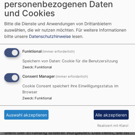
personenbezogenen Daten
Wenn Sie unsere Website aufrufen, werden von
und Cookies
unserem Provider automatisch personenbezogene
Daten erhoben und in sogenannten Server-Log-
Bitte die Dienste und Anwendungen von Drittanbietern
Dateien gespeichert. Hierbei handelt es sich um
auswählen, die wir nutzen möchten.
Für weitere Informationen
folgende Informationen:
bitte unsere
Datenschutzhinweise
lesen.
Browsertyp und -version
Funktional
(immer erforderlich)
Betriebssystem
Speichern von Daten: Cookie für die Benutzersitzung
Referrer URL
Zweck
:
Funktional
Hostname des zugreifenden Rechners
Datum und Uhrzeit Ihres Zugriffs
Consent Manager
(immer erforderlich)
Internet-Protokoll-Adresse (IP-Adresse)
Cookie Consent speichert Ihre Einwilligungsstatus im
Browser
Die Verarbeitung dieser personenbezogenen Daten
Zweck
:
Funktional
erfolgt grundsätzlich in anonymisierter Form aus
funktions- und sicherheitsrelevanten Gründen sowie
Auswahl akzeptieren
Alle akzeptieren
zur Optimierung der Website. Rückschlüsse auf Ihre
Person sind nicht möglich. Diese Datenverarbeitung
Realisiert mit Klaro!
dient der Erfüllung unserer Aufgaben. Das heißt, sie ist