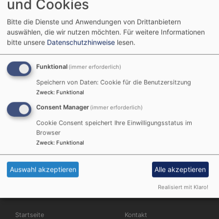
und Cookies
Bitte die Dienste und Anwendungen von Drittanbietern
auswählen, die wir nutzen möchten.
Für weitere Informationen
bitte unsere
Datenschutzhinweise
lesen.
Bildrechte
beim Autor
Funktional
Kirchenchor gestaltet verschiedenste Gottesdienste
(immer erforderlich)
musikalisch aus, ist versiert beim Introitus-Singen,
Speichern von Daten: Cookie für die Benutzersitzung
zeigt seine Vielfältigkeit beim Weltgebetstag und
Zweck
:
Funktional
trumpfte bei verschiedenen Konzerten so richtig auf.
Consent Manager
(immer erforderlich)
Wir freuen uns auf weitere Highlights!
Cookie Consent speichert Ihre Einwilligungsstatus im
Browser
Der Chor probt montags um 19:00 Uhr im
Zweck
:
Funktional
Gemeindehaus. Kontakt: Regina Gehde, Tel.: 08751-
9777.
Auswahl akzeptieren
Alle akzeptieren
Realisiert mit Klaro!
Hauptnavigation
Fußbereichsmenü
Startseite
Kontakt